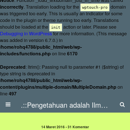
Notice
: Function _load_textdomain_just_in_time was called
incorrectly
. Translation loading for the
domain
wptouch-pro
was triggered too early. This is usually an indicator for some
code in the plugin or theme running too early. Translations
should be loaded at the
action or later. Please see
init
Debugging in WordPress
for more information. (This message
was added in version 6.7.0.) in
/home/rohq4788/public_html/web/wp-
includes/functions.php
on line
6170
Deprecated
: ltrim(): Passing null to parameter #1 ($string) of
type string is deprecated in
/home/rohq4788/public_html/web/wp-
content/plugins/multiple-domain/MultipleDomain.php
on
line
497
.::Pengetahuan adalah Ilmu::.
14 Maret 2016 • 31 Komentar