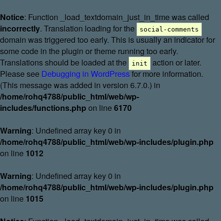
Notice
: Function _load_textdomain_just_in_time was called
incorrectly
. Translation loading for the
social-comments
domain was triggered too early. This is usually an indicator for
some code in the plugin or theme running too early.
Translations should be loaded at the
action or later.
init
Please see
Debugging in WordPress
for more information.
(This message was added in version 6.7.0.) in
/home/rohq4788/public_html/web/wp-
includes/functions.php
on line
6170
Warning
: Undefined array key 0 in
/home/rohq4788/public_html/web/wp-includes/plugin.php
on line
1012
Warning
: Undefined array key 0 in
/home/rohq4788/public_html/web/wp-includes/plugin.php
on line
1015