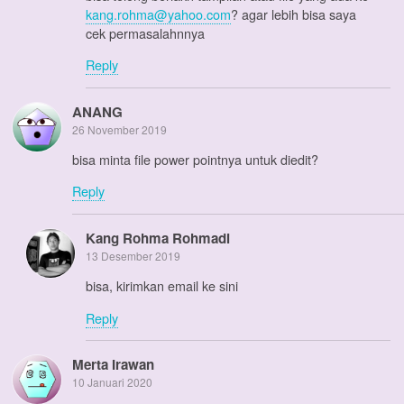
kang.rohma@yahoo.com
? agar lebih bisa saya
cek permasalahnnya
Reply
ANANG
26 November 2019
bisa minta file power pointnya untuk diedit?
Reply
Kang Rohma Rohmadi
13 Desember 2019
bisa, kirimkan email ke sini
Reply
Merta Irawan
10 Januari 2020