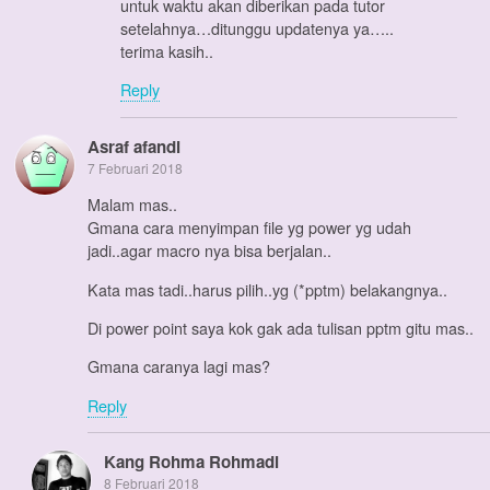
untuk waktu akan diberikan pada tutor
setelahnya…ditunggu updatenya ya…..
terima kasih..
Reply
Asraf afandi
7 Februari 2018
Malam mas..
Gmana cara menyimpan file yg power yg udah
jadi..agar macro nya bisa berjalan..
Kata mas tadi..harus pilih..yg (*pptm) belakangnya..
Di power point saya kok gak ada tulisan pptm gitu mas..
Gmana caranya lagi mas?
Reply
Kang Rohma Rohmadi
8 Februari 2018