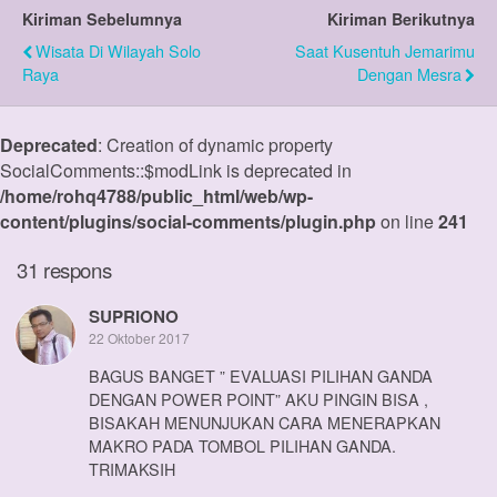
Kiriman Sebelumnya
Kiriman Berikutnya
Wisata Di Wilayah Solo
Saat Kusentuh Jemarimu
Raya
Dengan Mesra
Deprecated
: Creation of dynamic property
SocialComments::$modLink is deprecated in
/home/rohq4788/public_html/web/wp-
content/plugins/social-comments/plugin.php
on line
241
31 respons
SUPRIONO
22 Oktober 2017
BAGUS BANGET ” EVALUASI PILIHAN GANDA
DENGAN POWER POINT” AKU PINGIN BISA ,
BISAKAH MENUNJUKAN CARA MENERAPKAN
MAKRO PADA TOMBOL PILIHAN GANDA.
TRIMAKSIH