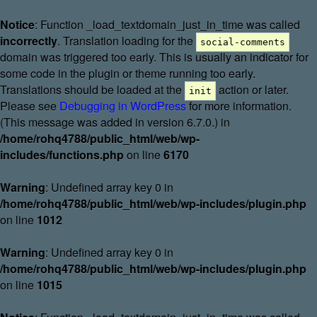
Notice
: Function _load_textdomain_just_in_time was called
incorrectly
. Translation loading for the
social-comments
domain was triggered too early. This is usually an indicator for
some code in the plugin or theme running too early.
Translations should be loaded at the
action or later.
init
Please see
Debugging in WordPress
for more information.
(This message was added in version 6.7.0.) in
/home/rohq4788/public_html/web/wp-
includes/functions.php
on line
6170
Warning
: Undefined array key 0 in
/home/rohq4788/public_html/web/wp-includes/plugin.php
on line
1012
Warning
: Undefined array key 0 in
/home/rohq4788/public_html/web/wp-includes/plugin.php
on line
1015