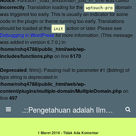
Notice
: Function _load_textdomain_just_in_time was called
incorrectly
. Translation loading for the
domain
wptouch-pro
was triggered too early. This is usually an indicator for some
code in the plugin or theme running too early. Translations
should be loaded at the
action or later. Please see
init
Debugging in WordPress
for more information. (This message
was added in version 6.7.0.) in
/home/rohq4788/public_html/web/wp-
includes/functions.php
on line
6170
Deprecated
: ltrim(): Passing null to parameter #1 ($string) of
type string is deprecated in
/home/rohq4788/public_html/web/wp-
content/plugins/multiple-domain/MultipleDomain.php
on
line
497
.::Pengetahuan adalah Ilmu::.
1 Maret 2016 • Tidak Ada Komentar