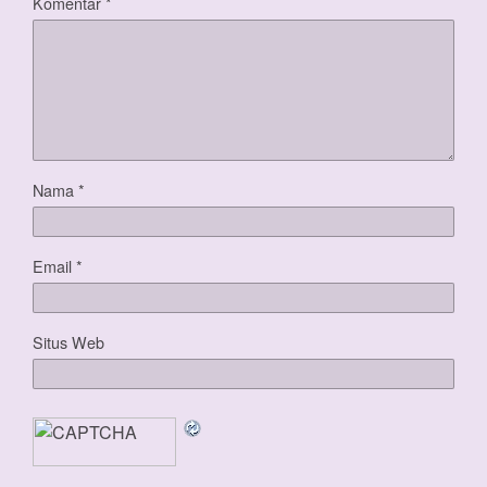
Komentar
*
Nama
*
Email
*
Situs Web