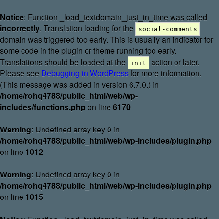
Notice
: Function _load_textdomain_just_in_time was called
incorrectly
. Translation loading for the
social-comments
domain was triggered too early. This is usually an indicator for
some code in the plugin or theme running too early.
Translations should be loaded at the
action or later.
init
Please see
Debugging in WordPress
for more information.
(This message was added in version 6.7.0.) in
/home/rohq4788/public_html/web/wp-
includes/functions.php
on line
6170
Warning
: Undefined array key 0 in
/home/rohq4788/public_html/web/wp-includes/plugin.php
on line
1012
Warning
: Undefined array key 0 in
/home/rohq4788/public_html/web/wp-includes/plugin.php
on line
1015