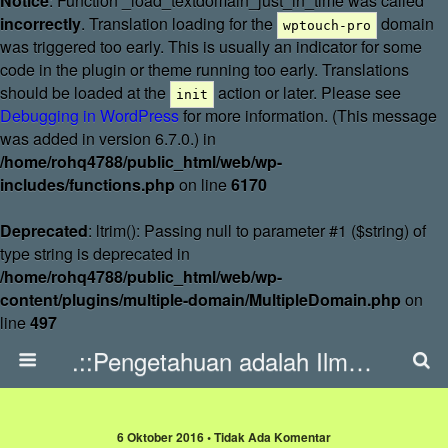
Notice
: Function _load_textdomain_just_in_time was called
incorrectly
. Translation loading for the
domain
wptouch-pro
was triggered too early. This is usually an indicator for some
code in the plugin or theme running too early. Translations
should be loaded at the
action or later. Please see
init
Debugging in WordPress
for more information. (This message
was added in version 6.7.0.) in
/home/rohq4788/public_html/web/wp-
includes/functions.php
on line
6170
Deprecated
: ltrim(): Passing null to parameter #1 ($string) of
type string is deprecated in
/home/rohq4788/public_html/web/wp-
content/plugins/multiple-domain/MultipleDomain.php
on
line
497
.::Pengetahuan adalah Ilmu::.
6 Oktober 2016 • Tidak Ada Komentar