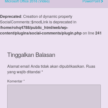
Microsoft Office 2016 (Video)
PowerPoint
Deprecated
: Creation of dynamic property
SocialComments::$modLink is deprecated in
/home/rohq4788/public_html/web/wp-
content/plugins/social-comments/plugin.php
on line
241
Tinggalkan Balasan
Alamat email Anda tidak akan dipublikasikan.
Ruas
yang wajib ditandai
*
Komentar
*