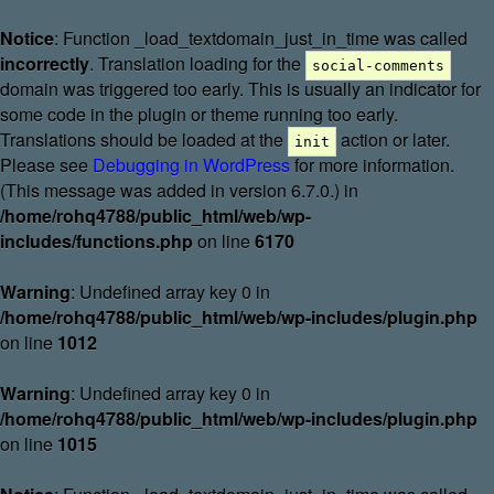
Notice
: Function _load_textdomain_just_in_time was called
incorrectly
. Translation loading for the
social-comments
domain was triggered too early. This is usually an indicator for
some code in the plugin or theme running too early.
Translations should be loaded at the
action or later.
init
Please see
Debugging in WordPress
for more information.
(This message was added in version 6.7.0.) in
/home/rohq4788/public_html/web/wp-
includes/functions.php
on line
6170
Warning
: Undefined array key 0 in
/home/rohq4788/public_html/web/wp-includes/plugin.php
on line
1012
Warning
: Undefined array key 0 in
/home/rohq4788/public_html/web/wp-includes/plugin.php
on line
1015