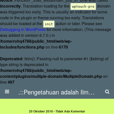
Notice
: Function _load_textdomain_just_in_time was called
incorrectly
. Translation loading for the
domain
wptouch-pro
was triggered too early. This is usually an indicator for some
code in the plugin or theme running too early. Translations
should be loaded at the
action or later. Please see
init
Debugging in WordPress
for more information. (This message
was added in version 6.7.0.) in
/home/rohq4788/public_html/web/wp-
includes/functions.php
on line
6170
Deprecated
: ltrim(): Passing null to parameter #1 ($string) of
type string is deprecated in
/home/rohq4788/public_html/web/wp-
content/plugins/multiple-domain/MultipleDomain.php
on
line
497
.::Pengetahuan adalah Ilmu::.
20 Oktober 2016 • Tidak Ada Komentar